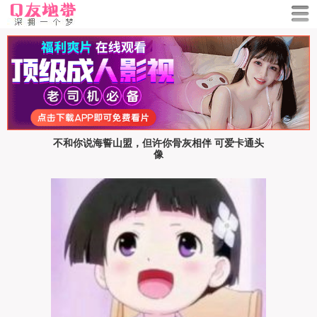
不和你说海誓山盟，但许你骨灰相伴 可爱卡通头
像