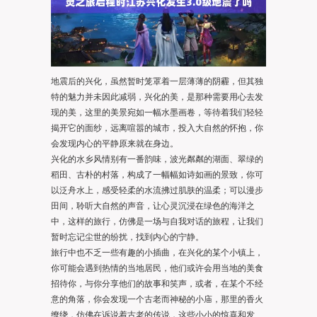
地震后的兴化，虽然暂时笼罩着一层薄薄的阴霾，但其独
特的魅力并未因此减弱，兴化的美，是那种需要用心去发
现的美，这里的美景宛如一幅水墨画卷，等待着我们轻轻
揭开它的面纱，远离喧嚣的城市，投入大自然的怀抱，你
会发现内心的平静原来就在身边。
兴化的水乡风情别有一番韵味，波光粼粼的湖面、翠绿的
稻田、古朴的村落，构成了一幅幅如诗如画的景致，你可
以泛舟水上，感受轻柔的水流拂过肌肤的温柔；可以漫步
田间，聆听大自然的声音，让心灵沉浸在绿色的海洋之
中，这样的旅行，仿佛是一场与自我对话的旅程，让我们
暂时忘记尘世的纷扰，找到内心的宁静。
旅行中也不乏一些有趣的小插曲，在兴化的某个小镇上，
你可能会遇到热情的当地居民，他们或许会用当地的美食
招待你，与你分享他们的故事和笑声，或者，在某个不经
意的角落，你会发现一个古老而神秘的小庙，那里的香火
缭绕，仿佛在诉说着古老的传说，这些小小的惊喜和发