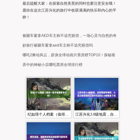
最后提醒大家：在探索自然美景的同时也要注意安全哦！
愿你在这次江苏兴化的旅行中收获满满的快乐和内心的平
静！
被砸车窗拿AED车主称不追究赔偿，一场心灵与自然的奇
妙旅行被砸车窗拿aed车主称不追究赔偿吗
哪吒2舞动风云，跻身全球动画片票房榜TOP10！探秘巷
弄中的神秘小店哪吒票房全球排行榜
纪如璟个人档案（值得一辈子去爱歌手介绍）
江苏兴化3.0级地震，自然美景呼唤你，心灵之旅启程时江苏兴化发生3.0级地震了吗