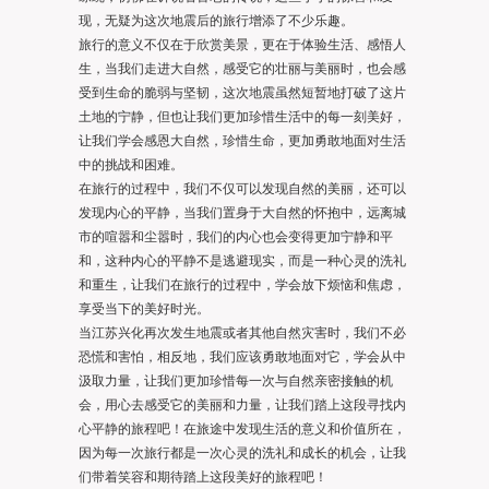
现，无疑为这次地震后的旅行增添了不少乐趣。
旅行的意义不仅在于欣赏美景，更在于体验生活、感悟人
生，当我们走进大自然，感受它的壮丽与美丽时，也会感
受到生命的脆弱与坚韧，这次地震虽然短暂地打破了这片
土地的宁静，但也让我们更加珍惜生活中的每一刻美好，
让我们学会感恩大自然，珍惜生命，更加勇敢地面对生活
中的挑战和困难。
在旅行的过程中，我们不仅可以发现自然的美丽，还可以
发现内心的平静，当我们置身于大自然的怀抱中，远离城
市的喧嚣和尘嚣时，我们的内心也会变得更加宁静和平
和，这种内心的平静不是逃避现实，而是一种心灵的洗礼
和重生，让我们在旅行的过程中，学会放下烦恼和焦虑，
享受当下的美好时光。
当江苏兴化再次发生地震或者其他自然灾害时，我们不必
恐慌和害怕，相反地，我们应该勇敢地面对它，学会从中
汲取力量，让我们更加珍惜每一次与自然亲密接触的机
会，用心去感受它的美丽和力量，让我们踏上这段寻找内
心平静的旅程吧！在旅途中发现生活的意义和价值所在，
因为每一次旅行都是一次心灵的洗礼和成长的机会，让我
们带着笑容和期待踏上这段美好的旅程吧！