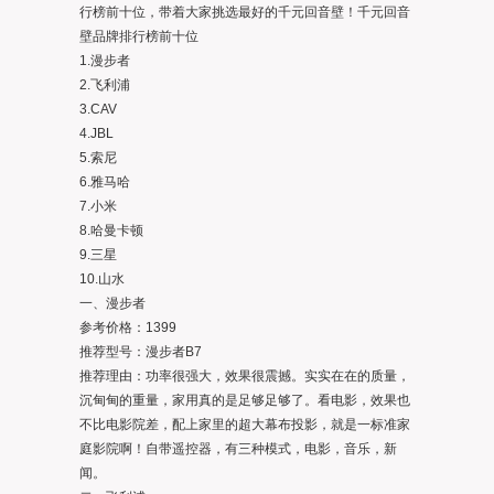
行榜前十位，带着大家挑选最好的千元回音壁！千元回音
壁品牌排行榜前十位
1.漫步者
2.飞利浦
3.CAV
4.JBL
5.索尼
6.雅马哈
7.小米
8.哈曼卡顿
9.三星
10.山水
一、漫步者
参考价格：1399
推荐型号：漫步者B7
推荐理由：功率很强大，效果很震撼。实实在在的质量，
沉甸甸的重量，家用真的是足够足够了。看电影，效果也
不比电影院差，配上家里的超大幕布投影，就是一标准家
庭影院啊！自带遥控器，有三种模式，电影，音乐，新
闻。