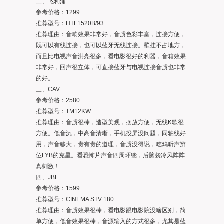
二、飞利浦
参考价格：1299
推荐型号：HTL1520B/93
推荐理由：音响效果非常好，音质色彩丰富，连接方便，
既可以有线连接，也可以蓝牙无线连接。壁挂不占地方，
而且比电视声音洪亮很多，看电影很好的利器，音箱效果
非常好，回声很立体，可直接蓝牙与电视连接音质也非常
的好。
三、CAV
参考价格：2580
推荐型号：TM12KW
推荐理由：音质很棒，造型美观，摆放方便，无线K歌很
方便。低音沉，中高音清晰，手机投屏没问题，同轴线好
用，声音够大，贵有贵的道理，音质没得说，吃鸡听声辨
位LYB的克星。看恐怖片声音四周环绕，后脑袋冷风阵阵
真刺激！
四、JBL
参考价格：1599
推荐型号：CINEMA STV 180
推荐理由：音质效果很棒，看电影跟电影院没啥区别，简
单方便，低音效果很棒，音源输入的方式很多，尤其是蓝