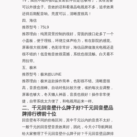
TV，虽然不能外接u盘安装软件但是也够用了，实在需要
可以外接盒子。音效的话和看液晶电视差不多，追求效果
还得后期配音响。亮度可以，清晰度很高！
四、海信
推荐型号：75L9
推荐理由：纯黑背景控制的很好，背面的接口处多了一个
小盖板，便于理线，环绕立体声给力，有在影院的感觉。
屏幕很大很清晰，色彩非常好，海信品牌做激光电视还是
很不错的！低音炮音效很震撼，系统也很流畅。白天看不
用拉帘。
五、极米
推荐型号：极米皓LUNE
推荐理由：极米这款操作简单，色彩很不错。清晰度很
高，音质也很棒。自动对焦比较方便，省的每次去调整，
屏幕也够大，冬天懒人神器，音质也很好！操作非常便
捷，自带系统太方便了，和电视用起来一样。
二、千元回音壁什么牌子好?千元回音壁品
牌排行榜前十位
回音壁有不同的价格区间，其中千元以内的音质不太好，
一般千元的回音壁音质效果好，因此，今天小7导航网就
给大家整理了千元回音壁什么牌子好？千元回音壁品牌排