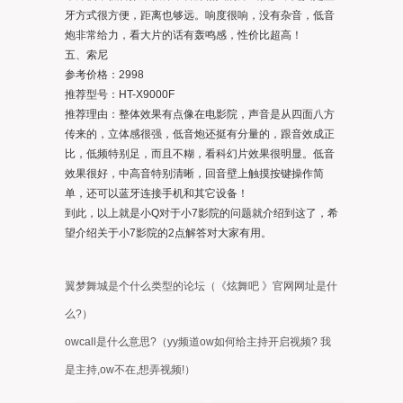
牙方式很方便，距离也够远。响度很响，没有杂音，低音
炮非常给力，看大片的话有轰鸣感，性价比超高！
五、索尼
参考价格：2998
推荐型号：HT-X9000F
推荐理由：整体效果有点像在电影院，声音是从四面八方
传来的，立体感很强，低音炮还挺有分量的，跟音效成正
比，低频特别足，而且不糊，看科幻片效果很明显。低音
效果很好，中高音特别清晰，回音壁上触摸按键操作简
单，还可以蓝牙连接手机和其它设备！
到此，以上就是小Q对于小7影院的问题就介绍到这了，希
望介绍关于小7影院的2点解答对大家有用。
翼梦舞城是个什么类型的论坛（《炫舞吧 》官网网址是什
么?）
owcall是什么意思?（yy频道ow如何给主持开启视频? 我
是主持,ow不在,想弄视频!）