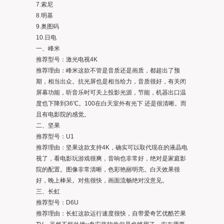
7.索尼
8.明基
9.奥图码
10.日电
一、峰米
推荐型号：激光电视4K
推荐理由：峰米这款不管是音质还是画质，都超出了预
期，相当出众。抗光屏也是相当给力，音质很好，有关闭
屏幕功能，听音乐时可关上投影光源，节能，机器出口温
度也下降到36℃。100在白天室外有光下 还是很清晰。而
且有电影院的感觉。
二、坚果
推荐型号：U1
推荐理由：坚果这款支持4K，确实可以取代现在的液晶电
视了，看电影玩游戏很爽，音响也非常好，绝对是家庭影
院的配置。图像非常清晰，色彩艳丽明亮。白天效果很
好，晚上棒呆。对焦很快，画面流畅绝对没意见。
三、长虹
推荐型号：D6U
推荐理由：长虹这款运行速度很快，自带爱奇艺优酷芒果